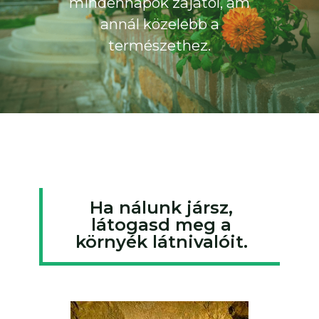
mindennapok zajától, ám
annál közelebb a
természethez.
Ha nálunk jársz,
látogasd meg a
környék látnivalóit.