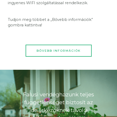
ingyenes WIFI szolgáltatással rendelkezik.
Tudjon meg többet a „Bővebb információk”
gombra kattintva!
BŐVEBB INFORMÁCIÓK
Falusi vendégházunk teljes
függetlenséget biztosít az
ide érkezőknek távol a